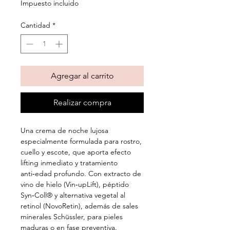
Impuesto incluido
oferta
Cantidad
*
Agregar al carrito
Realizar compra
Una crema de noche lujosa
especialmente formulada para rostro,
cuello y escote, que aporta efecto
lifting inmediato y tratamiento
anti‑edad profundo. Con extracto de
vino de hielo (Vin‑upLift), péptido
Syn‑Coll® y alternativa vegetal al
retinol (NovoRetin), además de sales
minerales Schüssler, para pieles
maduras o en fase preventiva.