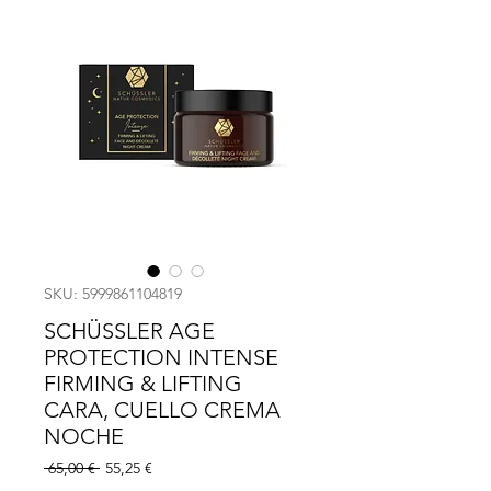
SKU: 5999861104819
SCHÜSSLER AGE
PROTECTION INTENSE
FIRMING & LIFTING
CARA, CUELLO CREMA
NOCHE
Precio
Precio
 65,00 € 
55,25 €
de