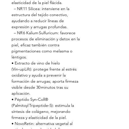
elasticidad de la piel flácida.
– NR 11 Silicea: interviene en la
estructura del tejido conectivo,
ayudando a reducir líneas de
expresión y arrugas profundas.
– NR 6 Kalium Sulfuricum: favorece
procesos de eliminación y detox en la
piel, eficaz también contra
pigmentaciones como melasma o
léntigos.
• Extracto de vino de hielo
(Vin‑upLift): protege frente al estrés
oxidativo y ayuda a prevenir la
formación de arrugas; aporta firmeza
visible desde 30 minutos tras su
aplicación.
• Péptido Syn‑Coll®
(Palmitoyl Tripeptide‑5): estimula la
síntesis de colágeno, mejorando
firmeza y elasticidad de la piel.
• NovoRetin: alternativa vegetal al