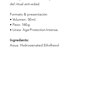
del ritual anti‑edad.
Formato & presentación
• Volumen: 50 ml.
• Peso: 160 g.
• Línea: Age Protection Intense.
Ingredients:
Aqua, Hydrogenated Ethylhexyl
Olivate***, Hydrogenated Olive Oil
Unsaponifiables***, Pentylene Glycol*,
Cetearyl Alcohol, Glycerin, Palmitoyl
Tripeptide-5, Betaine**, Pistacia
Lentiscus (Mastic) Gum***,
Lecithin***, Sucrose Stearate***,
Glyceryl Caprylate/Caprate***,
Caprylic/Capric Triglyceride***,
Dicaprylyl Carbonate, Prunus
Amygdalus Dulcis Oil,
Butyrospermum Parkii Butter, Caprylyl
Glycol, Stearic Acid, Wine****,