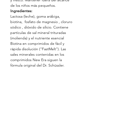
y fresco. Mantener fuera del alcance
de los niños más pequeños.
Ingredientes:
Lactosa
(leche),
goma arábiga,
biotina, fosfato de magnesio , cloruro
sódico , dióxido de silicio. Contiene
partículas de sal mineral trituradas
(molienda) y el nutriente esencial
Biotina en comprimidos de fácil y
rápida disolución ("FastMelt"). Las
sales minerales contenidas en los
comprimidos New Era siguen la
fórmula original del Dr. Schüssler.
Posología
Disolver 4-8 comprimidos
en la boca 3 veces al día. Niños hasta
12 años la mitad de la dosis. No
sobrepasar la dosis diaria
recomendada.
Síguenos en: