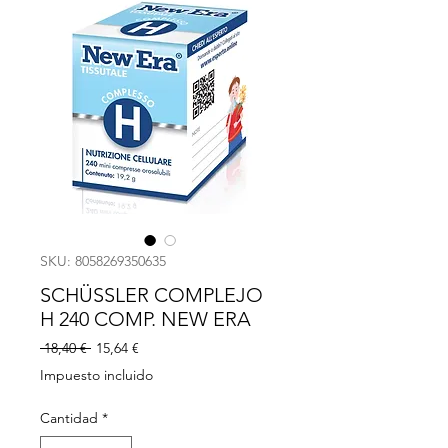
SKU: 8058269350635
SCHÜSSLER COMPLEJO
H 240 COMP. NEW ERA
Precio
Precio
 18,40 € 
15,64 €
de
Impuesto incluido
oferta
Cantidad
*