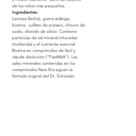
de los niños más pequeños.
Ingredientes:
Lactosa
(leche),
goma arábiga,
biotina,
sulfato de potasio, cloruro de
sodio, dióxido de silicio
. Contiene
partículas de sal mineral trituradas
(molienda) y el nutriente esencial
Biotina en comprimidos de fácil y
rápida disolución ("FastMelt"). Las
sales minerales contenidas en los
comprimidos New Era siguen la
fórmula original del Dr. Schüssler.
Posología
Disolver 4-8 comprimidos
en la boca 3 veces al día. Niños hasta
12 años la mitad de la dosis. No
sobrepasar la dosis diaria
recomendada.
Síguenos en: