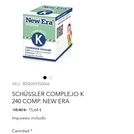
SKU: 8058269350666
SCHÜSSLER COMPLEJO K
240 COMP. NEW ERA
Precio
Precio
 18,40 € 
15,64 €
de
Impuesto incluido
oferta
Cantidad
*