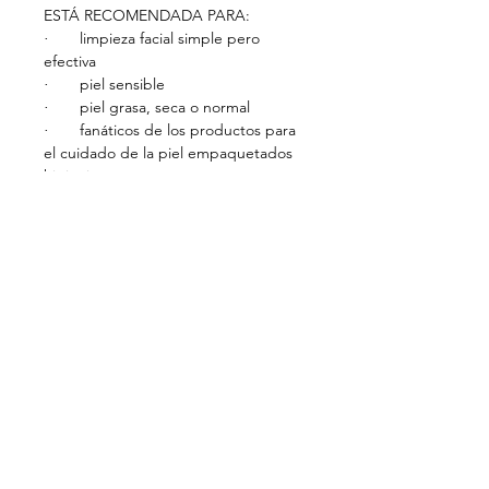
ESTÁ RECOMENDADA PARA:
limpieza facial simple pero
·
efectiva
piel sensible
·
piel grasa, seca o normal
·
fanáticos de los productos para
·
el cuidado de la piel empaquetados
higiénicamente
CÓMO UTILIZARLA
Humedezca el rostro y luego aplique
una o dos bombas de la espuma
limpiadora en los dedos. Aplique
espuma y masajee suavemente la piel
con movimientos circulares y luego
enjuague con agua tibia. Utilice
siempre una toalla limpia o un paño
de algodón para secar suavemente la
piel.