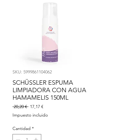
SKU: 5999861104062
SCHÜSSLER ESPUMA
LIMPIADORA CON AGUA
HAMAMELIS 150ML
Precio
Precio
 20,20 € 
17,17 €
de
Impuesto incluido
oferta
Cantidad
*