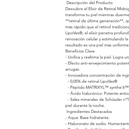
Descripción del Producto
Descubre el Elixir de Retinal Midnig
transforma tu piel mientras duerm
**retinal de última generación**, q
más rápido que el retinol tradiciona
LipoVes®
, el elixir penetra profu
renovación celular y estimulando la
resultado es una piel más uniforme,
Beneficios Clave
- Unifica y reafirma la piel: Logra 
- Efecto anti-envejecimiento potente
arrugas.
- Innovadora concentración de ingr
- 0,05% de retinal LipoVes®
- Péptido MATRIXYL™ synthe'6™: 
- Ácido hialurónico: Potente anti
- Sales minerales de Schüssler nº
piel durante la noche.
Ingredientes Destacados
- Aqua: Base hidratante.
- Hialuronato de sodio: Humectant