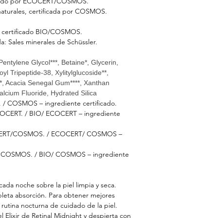
tificado por ECOCERT/COSMOS.
naturales, certificada por COSMOS.
to certificado BIO/COSMOS.
ada: Sales minerales de Schüssler.
entylene Glycol***, Betaine*, Glycerin,
yl Tripeptide-38, Xylitylglucoside**,
****, Acacia Senegal Gum****, Xanthan
cium Fluoride, Hydrated Silica
 / COSMOS – ingrediente certificado.
ECOCERT. / BIO/ ECOCERT – ingrediente
ECOCERT/COSMOS. / ECOCERT/ COSMOS –
IO/ COSMOS. / BIO/ COSMOS – ingrediente
 cada noche sobre la piel limpia y seca.
leta absorción. Para obtener mejores
 rutina nocturna de cuidado de la piel.
l Elixir de Retinal Midnight y despierta con