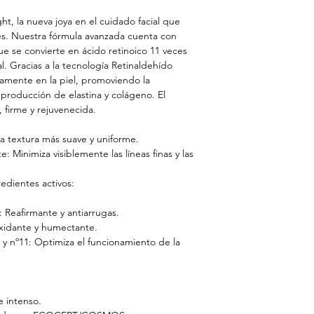
ht, la nueva joya en el cuidado facial que
es. Nuestra fórmula avanzada cuenta con
ue se convierte en ácido retinoico 11 veces
l. Gracias a la tecnología
Retinaldehído
ndamente en la piel, promoviendo la
 producción de elastina y colágeno. El
 firme y rejuvenecida.
una textura más suave y uniforme.
: Minimiza visiblemente las líneas finas y las
edientes activos:
Reafirmante y antiarrugas.
oxidante y humectante.
1 y nº11: Optimiza el funcionamiento de la
e intenso.