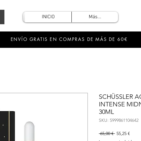
INICIO
Más...
ENVÍO GRATIS EN COMPRAS DE MÁS DE 60€
SCHÜSSLER A
INTENSE MIDN
30ML
SKU: 5999861104642
Precio
Preci
 65,00 € 
55,25 €
de