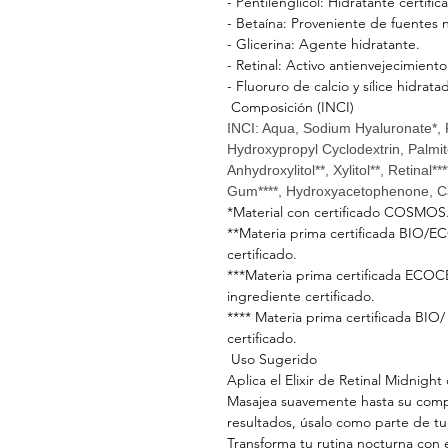
- Pentilenglicol: Hidratante cer
- Betaína: Proveniente de fuentes 
- Glicerina: Agente hidratante.
- Retinal: Activo antienvejecimien
- Fluoruro de calcio y sílice hidrat
Composición (INCI)
INCI: Aqua, Sodium Hyaluronate*, P
Hydroxypropyl Cyclodextrin, Palmito
Anhydroxylitol**, Xylitol**, Retinal
Gum****, Hydroxyacetophenone, Cal
*Material con certificado COSMOS.
**Materia prima certificada BIO/
certificado.
***Materia prima certificada 
ingrediente certificado.
**** Materia prima certificada B
certificado.
Uso Sugerido
Aplica el Elixir de Retinal Midnight
Masajea suavemente hasta su comp
resultados, úsalo como parte de tu
Transforma tu rutina nocturna con e