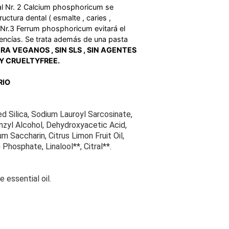
Sal Nr. 2 Calcium phosphoricum se
uctura dental ( esmalte , caries ,
al Nr.3 Ferrum phosphoricum evitará el
 encías. Se trata además de una pasta
RA VEGANOS , SIN SLS , SIN AGENTES
 Y CRUELTYFREE.
RIO
ed Silica, Sodium Lauroyl Sarcosinate,
zyl Alcohol, Dehydroxyacetic Acid,
m Saccharin, Citrus Limon Fruit Oil,
Phosphate, Linalool**, Citral**.
t
 essential oil.